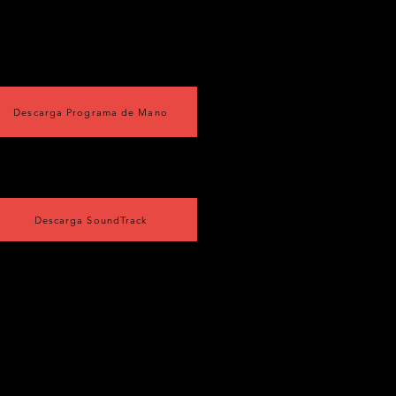
Descarga Programa de Mano
Descarga SoundTrack