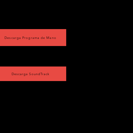
Descarga Programa de Mano
Descarga SoundTrack