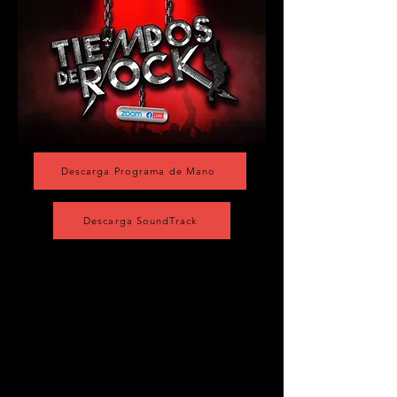
Descarga Programa de Mano
Descarga SoundTrack