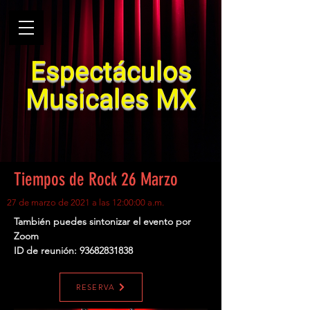
Espectáculos
Musicales MX
Tiempos de Rock 26 Marzo
27 de marzo de 2021 a las 12:00:00 a.m.
También puedes sintonizar el evento por
Zoom
ID de reunión:
93682831838
RESERVA