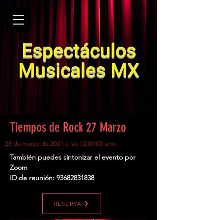
Espectáculos
Musicales MX
Tiempos de Rock 27 Marzo
28 de marzo de 2021 a las 12:00:00 a.m.
También puedes sintonizar el evento por
Zoom
ID de reunión:
93682831838
RESERVA