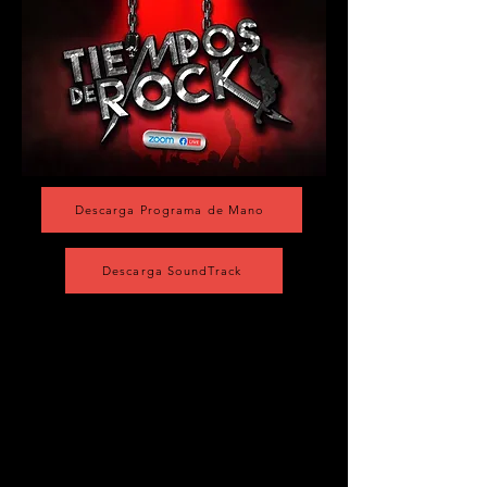
Descarga Programa de Mano
Descarga SoundTrack