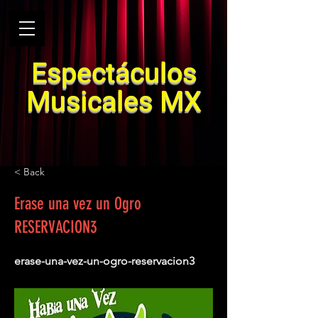
Espectáculos
Musicales MX
< Back
Erase una vez un Ogro
RESERVACION3
erase-una-vez-un-ogro-reservacion3