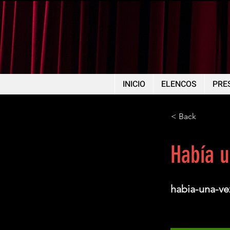
INICIO
ELENCOS
PRE
< Back
Había u
habia-una-ve