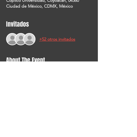
Copilco Universidad, Coyoacán, 04360
Ciudad de México, CDMX, México
Invitados
+52 otros invitados
About The Event
OBTEN AQUÍ EL 
LINK
 TODAS LAS PRESENTACIONES SON 
ENTRADA LIBRE, SÓLO TIENES QUE 
REGISTRARTE.  10 MINUTOS ANTES DEL 
INICIO SE LIBERAN TUS ACCESOS. 
ANTICIPA TU LLEGADA.