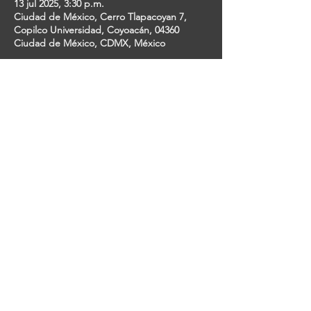
13 jul 2025, 3:30 p.m.
Ciudad de México, Cerro Tlapacoyan 7,
Copilco Universidad, Coyoacán, 04360
Ciudad de México, CDMX, México
Invitados
+127 otros invitados
Share This Event
ESTUDIANTES DE TEATRO MUSICAL EN