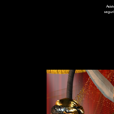
Asis
seguri