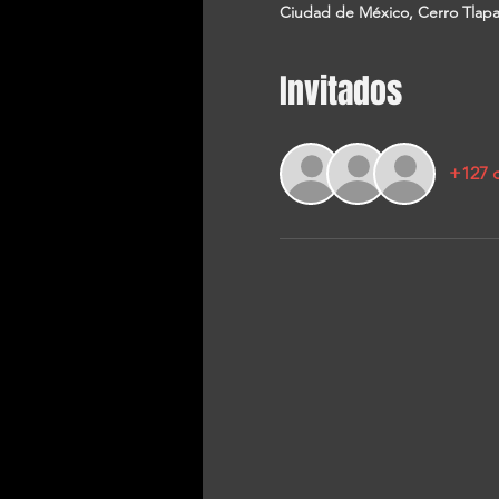
Ciudad de México, Cerro Tlapa
Invitados
+127 o