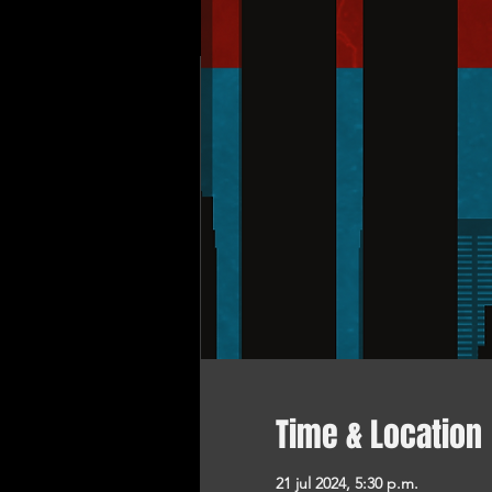
Time & Location
21 jul 2024, 5:30 p.m.