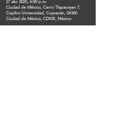
27 abr 2025, 6:00 p.m.
Ciudad de México, Cerro Tlapacoyan 7,
Copilco Universidad, Coyoacán, 04360
Ciudad de México, CDMX, México
Invitados
+127 otros invitados
Share This Event
ESTUDIANTES DE TEATRO MUSICAL EN