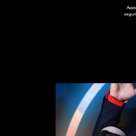
Asis
seguri