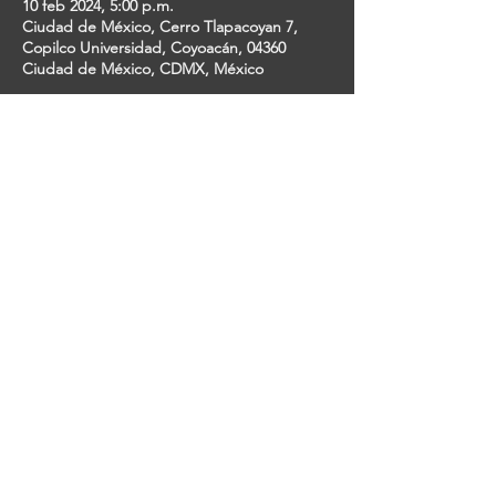
10 feb 2024, 5:00 p.m.
Ciudad de México, Cerro Tlapacoyan 7,
Copilco Universidad, Coyoacán, 04360
Ciudad de México, CDMX, México
Invitados
+127 otros invitados
Share This Event
ESTUDIANTES DE TEATRO MUSICAL EN