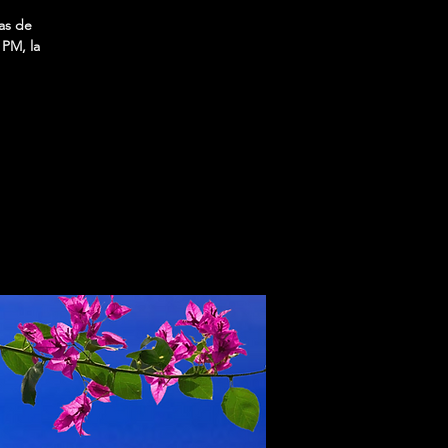
as de
 PM, la