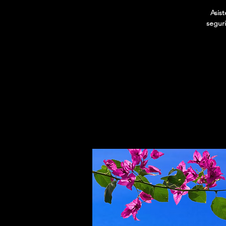
Asis
seguri