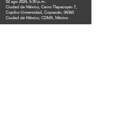
02 ago 2024, 5:30 p.m.
Ciudad de México, Cerro Tlapacoyan 7,
Copilco Universidad, Coyoacán, 04360
Ciudad de México, CDMX, México
Invitados
+127 otros invitados
Share This Event
ESTUDIANTES DE TEATRO MUSICAL EN