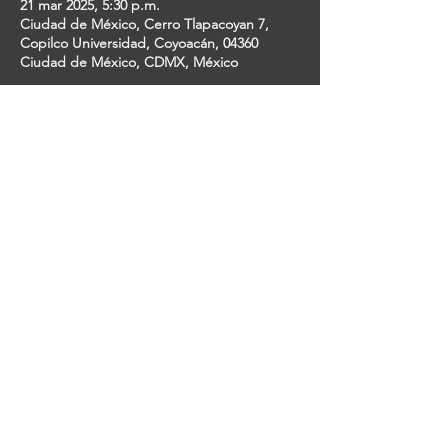
21 mar 2025, 5:30 p.m.
Ciudad de México, Cerro Tlapacoyan 7,
Copilco Universidad, Coyoacán, 04360
Ciudad de México, CDMX, México
Invitados
+127 otros invitados
Share This Event
ESTUDIANTES DE TEATRO MUSICAL EN