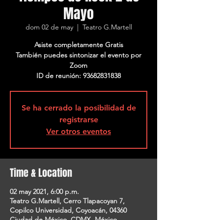
Mayo
dom 02 de may
  |  
Teatro G.Martell
Asiste completamente Gratis
También puedes sintonizar el evento por
Zoom
ID de reunión: 93682831838
Se ha cerrado la posibilidad de
registrarse
Ver otros eventos
Time & Location
02 may 2021, 6:00 p.m.
Teatro G.Martell, Cerro Tlapacoyan 7,
Copilco Universidad, Coyoacán, 04360
Ciudad de México, CDMX, México