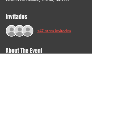
Invitados
+47 otros invitados
About The Event
OBTEN AQUÍ EL 
Enlace de Zoom
  - 
TODAS LAS PRESENTACIONES SON 
ENTRADA LIBRE, SÓLO TIENES QUE 
REGISTRARTE.  10 MINUTOS ANTES DEL 
INICIO SE LIBERAN TUS ACCESOS. 
ANTICIPA TU LLEGADA.
Share This Event